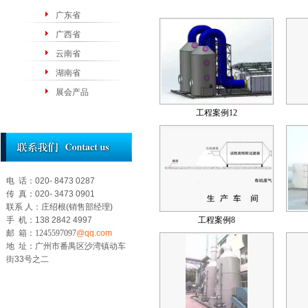
广东省
广西省
云南省
湖南省
展会产品
工程案例12
电 话：020- 8473 0287
传 真：020- 3473 0901
联系 人：庄绍根(销售部经理)
手 机：138 2842 4997
工程案例8
邮 箱：
1245597097
@qq.com
地 址：广州市番禺区沙湾镇动车
街33号之二